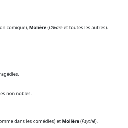
ion comique),
Molière
(
L’Avare
et toutes les autres).
ragédies.
es non nobles.
comme dans les comédies) et
Molière
(
Psyché
).