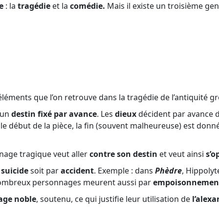
e
: la
tragédie
et la
comédie.
Mais il existe un troisième gen
 éléments que l’on retrouve dans la tragédie de l’antiquité g
r un
destin fixé par avance
. Les
dieux
décident par avance 
dès le début de la pièce, la fin (souvent malheureuse) est do
age tragique veut aller
contre son destin
et veut ainsi
s’o
r
suicide
soit par
accident
. Exemple : dans
Phèdre
, Hippolyt
nombreux personnages meurent aussi par
empoisonnemen
age noble
, soutenu, ce qui justifie leur utilisation de
l’alexa