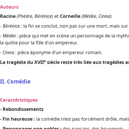
Auteurs
Racine
(Phèdre, Bérénice)
et
Corneille
(Médée, Cinna).
- Bérénice :
la fin se conclut, non pas sur une mort, mais sur
- Médée
: pièce qui met en scène un personnage de la mythol
la quitte pour la fille d’un empereur.
- Cinna
: pièce éponyme d’un empereur romain.
e
La tragédie du XVII
siècle reste très liée aux tragédies 
II. Comédie
Caractéristiques
- Rebondissements
- Fin heureuse :
la comédie n’est pas forcément drôle, mais e
- Personnages non nobles :
des paysans, des bourgeois.