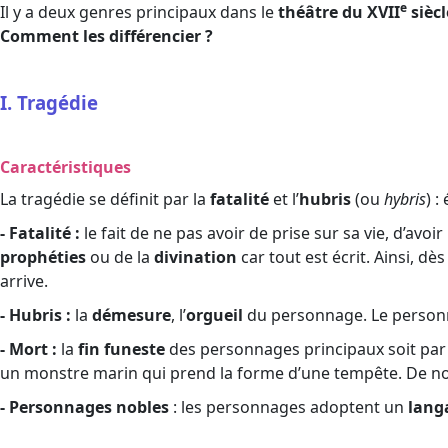
e
Il y a deux genres principaux dans le
théâtre du XVII
siècl
Comment les différencier ?
I. Tragédie
Caractéristiques
La tragédie se définit par la
fatalité
et l’
hubris
(ou
hybris
) :
- Fatalité :
le fait de ne pas avoir de prise sur sa vie, d’avoi
prophéties
ou de la
divination
car tout est écrit. Ainsi, 
arrive.
- Hubris :
la
démesure
, l’
orgueil
du personnage. Le personn
- Mort :
la
fin funeste
des personnages principaux soit pa
un monstre marin qui prend la forme d’une tempête. De 
- Personnages nobles
: les personnages adoptent un
lang