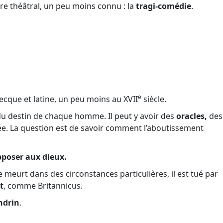
re théâtral, un peu moins connu : la
tragi-comédie
.
e
recque et latine, un peu moins au XVII
siècle.
du destin de chaque homme. Il peut y avoir des
oracles,
des
nnée. La question est de savoir comment l’aboutissement
pposer aux dieux.
e meurt dans des circonstances particulières, il est tué par
t
, comme Britannicus.
ndrin
.