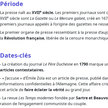
Période
e
La presse naît au
XVII
siècle.
Les premiers journaux sont 
e
XVII
siècle sont
La Gazette
ou
Le Mercure galant
, créé en 16
premiers journaux appelés à l’origine des gazettes ne ress
Le premier organe de presse ressemblant à la presse d’auj
la
Révolution française
, libérée de la censure monarchiqu
Dates-clés
- La création du journal
Le Père Duchesne
en
1790
marque un 
articles contestataires.
- « J’accuse » d’Émile Zola est un article de presse, publié da
informations confidentielles à l’Allemagne. Cette affaire cri
cet article de
faire éclater la vérité
au grand jour.
- La revue
Les Temps modernes
fondée par
Sartre et Beauvoi
raison de l’engagement communiste du couple.