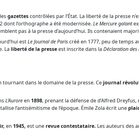
des
gazettes
contrôlées par l’État. La liberté de la presse 
72 dont l’orthographe a été modernisée.
Le Mercure galant
ex
emblent pas à la presse d’aujourd’hui. Ils contenaient majo
ourd’hui est
Le Journal de Paris
créé en 1777, peu de temps av
e. La
liberté de la presse
est inscrite dans la
Déclaration des 
tournant dans le domaine de la presse. Ce
journal révolu
ns
L’Aurore
en
1898
, prenant la défense de d’Alfred Dreyfus, 
stallise l’antisémitisme de l’époque. Émile Zola écrit une
plai
r,
en
1945,
est une
revue contestataire.
Les auteurs des a