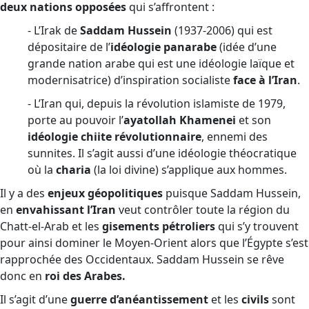
deux nations opposées
qui s’affrontent :
- L’Irak de
Saddam Hussein
(1937-2006) qui est
dépositaire de l’
idéologie panarabe
(idée d’une
grande nation arabe qui est une idéologie laïque et
modernisatrice) d’inspiration socialiste
face à l’Iran
.
- L’Iran qui, depuis la révolution islamiste de 1979,
porte au pouvoir l’
ayatollah Khamenei
et son
idéologie chiite révolutionnaire
, ennemi des
sunnites. Il s’agit aussi d’une idéologie théocratique
où la
charia
(la loi divine) s’applique aux hommes.
Il y a des
enjeux géopolitiques
puisque Saddam Hussein,
en
envahissant l’Iran
veut contrôler toute la région du
Chatt-el-Arab et les
gisements pétroliers
qui s’y trouvent
pour ainsi dominer le Moyen-Orient alors que l’Égypte s’est
rapprochée des Occidentaux. Saddam Hussein se rêve
donc en
roi des Arabes.
Il s’agit d’une
guerre d’anéantissement
et les
civils
sont