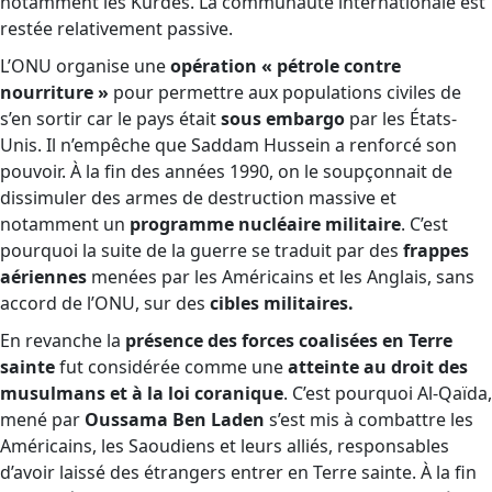
notamment les Kurdes. La communauté internationale est
restée relativement passive.
L’ONU organise une
opération « pétrole contre
nourriture »
pour permettre aux populations civiles de
s’en sortir car le pays était
sous embargo
par les États-
Unis. Il n’empêche que Saddam Hussein a renforcé son
pouvoir. À la fin des années 1990, on le soupçonnait de
dissimuler des armes de destruction massive et
notamment un
programme nucléaire militaire
. C’est
pourquoi la suite de la guerre se traduit par des
frappes
aériennes
menées par les Américains et les Anglais, sans
accord de l’ONU, sur des
cibles militaires.
En revanche la
présence des forces coalisées en Terre
sainte
fut considérée comme une
atteinte au droit des
musulmans et à la loi coranique
. C’est pourquoi Al-Qaïda,
mené par
Oussama Ben Laden
s’est mis à combattre les
Américains, les Saoudiens et leurs alliés, responsables
d’avoir laissé des étrangers entrer en Terre sainte.
À
la fin