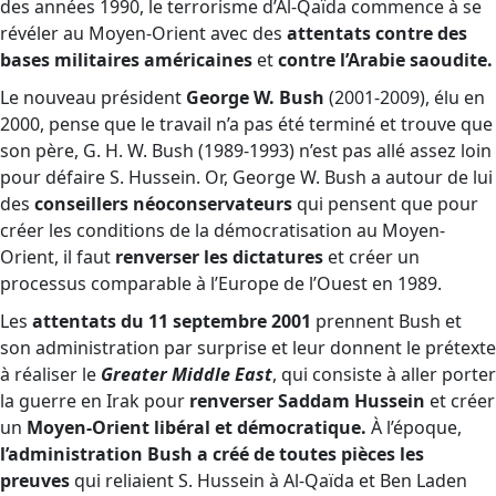
des années 1990, le terrorisme d’Al-Qaïda commence à se
révéler au Moyen-Orient avec des
attentats contre des
bases militaires américaines
et
contre l’Arabie saoudite.
Le nouveau président
George W. Bush
(2001-2009), élu en
2000, pense que le travail n’a pas été terminé et trouve que
son père, G. H. W. Bush (1989-1993) n’est pas allé assez loin
pour défaire S. Hussein. Or, George W. Bush a autour de lui
des
conseillers néoconservateurs
qui pensent que pour
créer les conditions de la démocratisation au Moyen-
Orient, il faut
renverser les dictatures
et créer un
processus comparable à l’Europe de l’Ouest en 1989.
Les
attentats du 11 septembre 2001
prennent Bush et
son administration par surprise et leur donnent le prétexte
à réaliser le
Greater Middle East
, qui consiste à aller porter
la guerre en Irak pour
renverser Saddam Hussein
et créer
un
Moyen-Orient libéral et démocratique.
À l’époque,
l’administration Bush a créé de toutes pièces les
preuves
qui reliaient S. Hussein à Al-Qaïda et Ben Laden