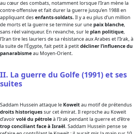
au cœur des combats, notamment lorsque l’Iran mène la
contre-offensive et fait durer la guerre jusqu’en 1988 en
appliquant des
enfants-soldats.
Il y a eu plus d’un million
de morts et la guerre se termine sur une
paix blanche
,
sans réel vainqueur. En revanche, sur le
plan politique
,
l’Iran tire les lauriers de sa résistance aux Arabes et l’Irak, à
la suite de l’Égypte, fait petit à petit
décliner l’influence du
panarabisme
au Moyen-Orient.
II. La guerre du Golfe (1991) et ses
suites
Saddam Hussein attaque le
Koweït
au motif de prétendus
droits historiques
sur cet émirat. Il reproche au Koweït
d’avoir
volé du pétrole
à l’Irak pendant la guerre et d’être
trop conciliant face à Israël
. Saddam Hussein pense se
refaire en contrôlant le Koweït : il aurait mis la main sur 10