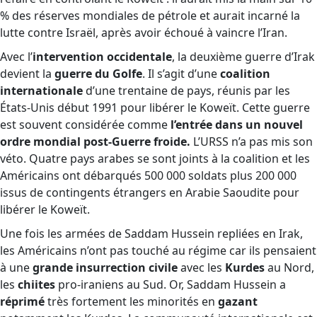
% des réserves mondiales de pétrole et aurait incarné la
lutte contre Israël, après avoir échoué à vaincre l’Iran.
Avec l’
intervention occidentale
, la deuxième guerre d’Irak
devient la
guerre du Golfe
. Il s’agit d’une
coalition
internationale
d’une trentaine de pays, réunis par les
États-Unis début 1991 pour libérer le Koweït. Cette guerre
est souvent considérée comme
l’entrée dans un nouvel
ordre mondial post-Guerre froide.
L’URSS n’a pas mis son
véto. Quatre pays arabes se sont joints à la coalition et les
Américains ont débarqués 500 000 soldats plus 200 000
issus de contingents étrangers en Arabie Saoudite pour
libérer le Koweït.
Une fois les armées de Saddam Hussein repliées en Irak,
les Américains n’ont pas touché au régime car ils pensaient
à une
grande insurrection civile
avec les
Kurdes
au Nord,
les
chiites
pro-iraniens au Sud. Or, Saddam Hussein a
réprimé
très fortement les minorités en
gazant